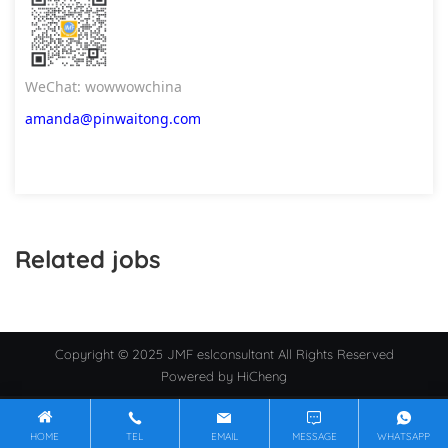
WeChat: wowwowchina
amanda@pinwaitong.com
Related jobs
Copyright © 2025 JMF eslconsultant All Rights Reserved
Powered by HiCheng
HOME
TEL
EMAIL
MESSAGE
WHATSAPP