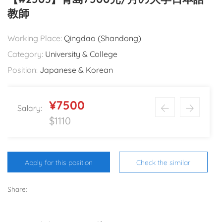
教師
Working Place:
Qingdao (Shandong)
Category:
University & College
Position:
Japanese & Korean
¥7500
Salary:
$1110
Apply for this position
Check the similar
Share: