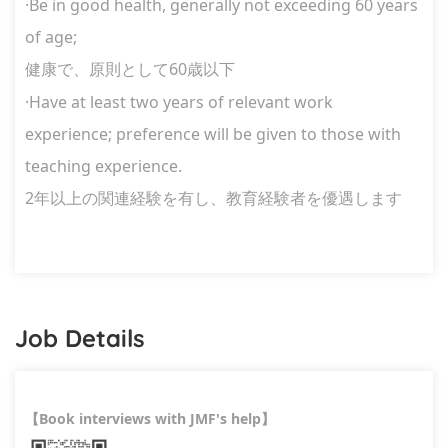
·Be in good health, generally not exceeding 60 years
of age;
60
健康で、原則として
歳以下
·Have at least two years of relevant work
experience; preference will be given to those with
teaching experience.
2
年以上の関連経験を有し、教育経験者を優遇します
Job Details
Book interviews with JMF's help
【
】